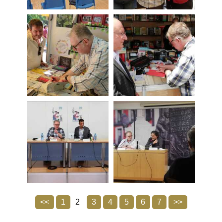
<<
1
2
3
4
5
6
7
>>