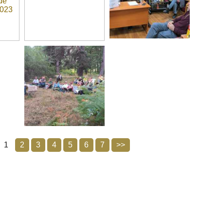
1
2
3
4
5
6
7
>>