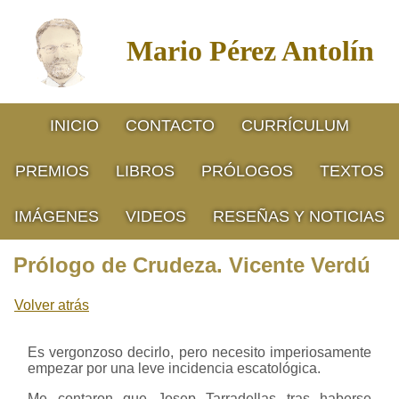
Mario Pérez Antolín
INICIO
CONTACTO
CURRÍCULUM
PREMIOS
LIBROS
PRÓLOGOS
TEXTOS
IMÁGENES
VIDEOS
RESEÑAS Y NOTICIAS
Prólogo de Crudeza. Vicente Verdú
Volver atrás
Es vergonzoso decirlo, pero necesito imperiosamente
empezar por una leve incidencia escatológica.
Me contaron que Josep Tarradellas tras haberse