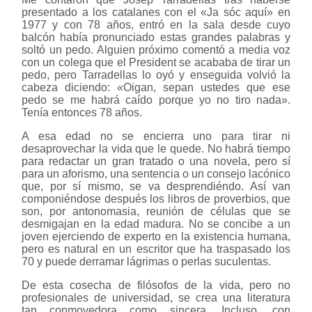
presentado a los catalanes con el «Ja sóc aquí» en
1977 y con 78 años, entró en la sala desde cuyo
balcón había pronunciado estas grandes palabras y
soltó un pedo. Alguien próximo comentó a media voz
con un colega que el President se acababa de tirar un
pedo, pero Tarradellas lo oyó y enseguida volvió la
cabeza diciendo: «Oigan, sepan ustedes que ese
pedo se me habrá caído porque yo no tiro nada».
Tenía entonces 78 años.
A esa edad no se encierra uno para tirar ni
desaprovechar la vida que le quede. No habrá tiempo
para redactar un gran tratado o una novela, pero sí
para un aforismo, una sentencia o un consejo lacónico
que, por sí mismo, se va desprendiéndo. Así van
componiéndose después los libros de proverbios, que
son, por antonomasia, reunión de células que se
desmigajan en la edad madura. No se concibe a un
joven ejerciendo de experto en la existencia humana,
pero es natural en un escritor que ha traspasado los
70 y puede derramar lágrimas o perlas suculentas.
De esta cosecha de filósofos de la vida, pero no
profesionales de universidad, se crea una literatura
tan conmovedora como sincera. Incluso, con