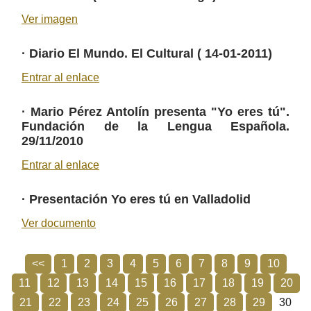
Ver imagen
·
Diario El Mundo. El Cultural ( 14-01-2011)
Entrar al enlace
·
Mario Pérez Antolín presenta "Yo eres tú".
Fundación de la Lengua Española.
29/11/2010
Entrar al enlace
·
Presentación Yo eres tú en Valladolid
Ver documento
<<
1
2
3
4
5
6
7
8
9
10
11
12
13
14
15
16
17
18
19
20
21
22
23
24
25
26
27
28
29
30